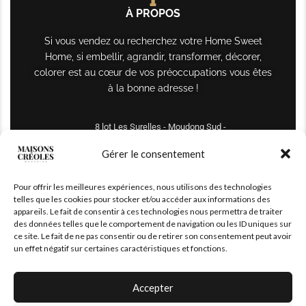
À PROPOS
Si vous vendez ou recherchez votre Home Sweet
Home, si embellir, agrandir, transformer, décorer,
colorer est au cœur de vos préoccupations vous êtes
à la bonne adresse !
8 lot Les Surelles - Moudong Sud -
97122 Baie-Mahault
Gérer le consentement
Tél : +590 690 61 64 70
Pour offrir les meilleures expériences, nous utilisons des technologies
maisonscreoles.immo@gmail.com
telles que les cookies pour stocker et/ou accéder aux informations des
appareils. Le fait de consentir à ces technologies nous permettra de traiter
des données telles que le comportement de navigation ou les ID uniques sur
ce site. Le fait de ne pas consentir ou de retirer son consentement peut avoir
un effet négatif sur certaines caractéristiques et fonctions.
Accepter