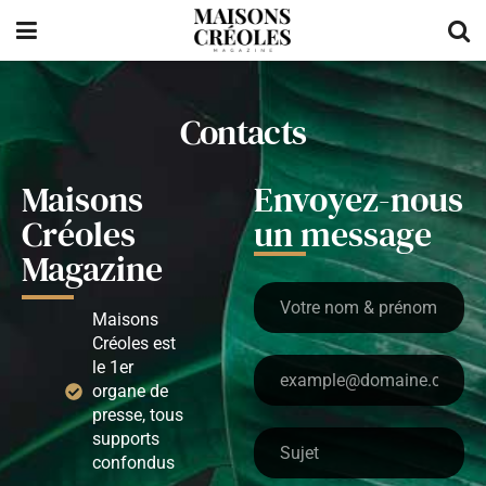
Contacts
Maisons
Envoyez-nous
Créoles
un message
Magazine
Maisons
Créoles est
le 1er
organe de
presse, tous
supports
confondus