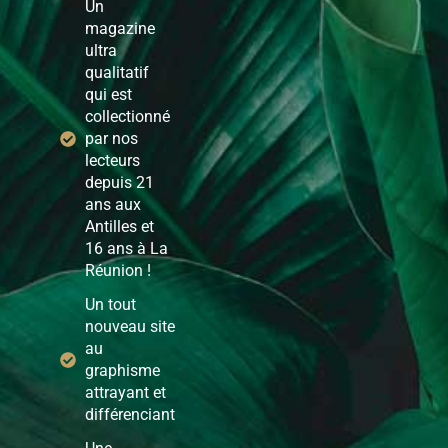
Un
magazine
ultra
qualitatif
qui est
collectionné
par nos
lecteurs
depuis 21
ans aux
Antilles et
16 ans à La
Réunion !
Un tout
nouveau site
au
graphisme
attrayant et
différenciant