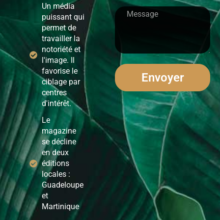
Un média
puissant qui
permet de
travailler la
notoriété et
l'image. Il
favorise le
Envoyer
ciblage par
centres
d'intérêt.
Le
magazine
se décline
en deux
éditions
locales :
Guadeloupe
et
Martinique