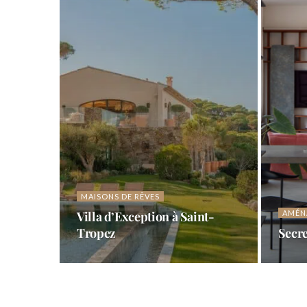
EVASION
Villa White Sun, Saint-
EVAS
a créole
Barthélemy
Keloh