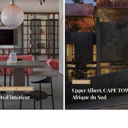
EVASION
ION
Rose Villa, Cape Town,
a, la bien-aimée
Afrique du sud