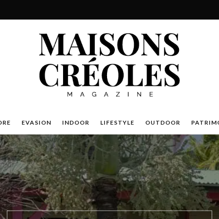
Magazine Mais
DRE
EVASION
INDOOR
LIFESTYLE
OUTDOOR
PATRIM