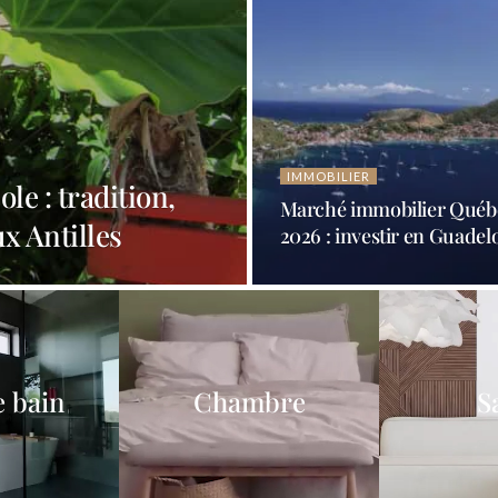
IMMOBILIER
ole : tradition,
Marché immobilier Québ
ux Antilles
2026 : investir en Guade
e bain
Chambre
S