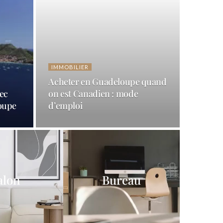
IMMOBILIER
Acheter en Guadeloupe quand
ec
on est Canadien : mode
loupe
d’emploi
alon
Bureau