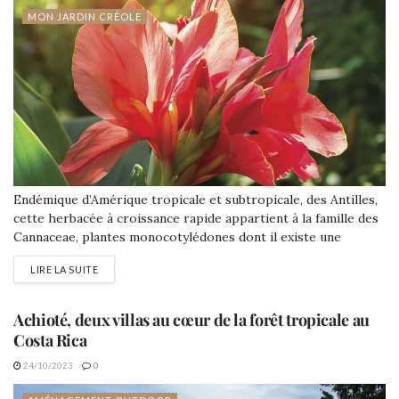
MON JARDIN CRÉOLE
Endémique d’Amérique tropicale et subtropicale, des Antilles,
cette herbacée à croissance rapide appartient à la famille des
Cannaceae, plantes monocotylédones dont il existe une
cinquantaine d’espèces et de nombreux hybrides. Le plant il y
LIRE LA SUITE
a plus de 4000 ans était cultivé au Pérou jusqu’à 2500 mètres
d’altitude.
Achioté, deux villas au cœur de la forêt tropicale au
Costa Rica
24/10/2023
0