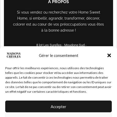
À PROPOS
Si vous vendez ou recherchez votre Home Sweet
Home, si embellir, agrandir, transformer, décorer,
colorer est au cœur de vos préoccupations vous êtes
à la bonne adresse !
8 lot Les Surelles - Moudong Sud -
97122 Baie-Mahault
Gérer le consentement
Tél : +590 690 61 64 70
Pour offrir les meilleures expériences, nous utilisons des technologies
maisonscreoles.immo@gmail.com
telles que les cookies pour stocker et/ou accéder aux informations des
appareils. Le fait de consentir à ces technologies nous permettra de traiter
des données telles que le comportement de navigation ou les ID uniques sur
ce site. Le fait de ne pas consentir ou de retirer son consentement peut avoir
un effet négatif sur certaines caractéristiques et fonctions.
Accepter