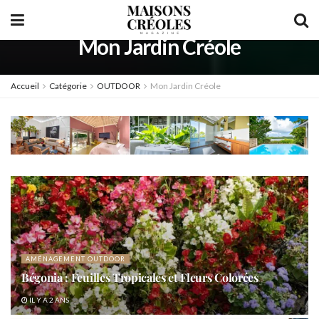
Mon Jardin Créole
Accueil
Catégorie
OUTDOOR
Mon Jardin Créole
AMÉNAGEMENT OUTDOOR
Bégonia : Feuilles Tropicales et Fleurs Colorées
IL Y A 2 ANS