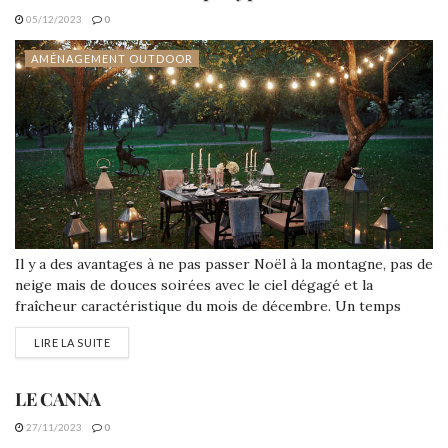
05/12/2023
0
AMÉNAGEMENT OUTDOOR
Il y a des avantages à ne pas passer Noël à la montagne, pas de
neige mais de douces soirées avec le ciel dégagé et la
fraîcheur caractéristique du mois de décembre. Un temps
idéal pour recevoir vos amis et la famille tout en profitant de
LIRE LA SUITE
votre extérieur. Cette année, déménageons les festivités dans
le jardin !
LE CANNA
27/11/2023
0