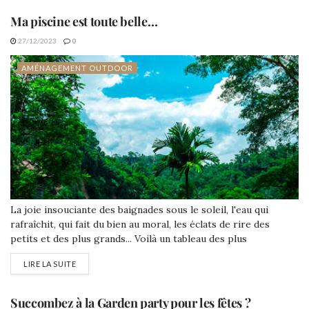
Ma piscine est toute belle…
27/12/2023
0
AMÉNAGEMENT OUTDOOR
La joie insouciante des baignades sous le soleil, l'eau qui
rafraîchit, qui fait du bien au moral, les éclats de rire des
petits et des plus grands... Voilà un tableau des plus
réjouissants, mais comme tout bon spectacle, il demande de la
LIRE LA SUITE
préparation en amont !
Succombez à la Garden party pour les fêtes ?