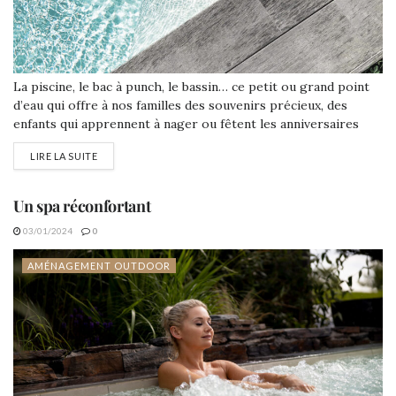
La piscine, le bac à punch, le bassin… ce petit ou grand point
d’eau qui offre à nos familles des souvenirs précieux, des
enfants qui apprennent à nager ou fêtent les anniversaires
avec les copains mais aussi les dimanches entre amis ou les
LIRE LA SUITE
douces soirées en amoureux. Un rêve qui s’accompagne de
plusieurs aménagements afin de garantir la...
Un spa réconfortant
03/01/2024
0
AMÉNAGEMENT OUTDOOR