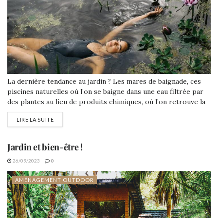
La dernière tendance au jardin ? Les mares de baignade, ces
piscines naturelles où l’on se baigne dans une eau filtrée par
des plantes au lieu de produits chimiques, où l’on retrouve la
sensation (souvent fraîche !) d’un plongeon dans un lac de
LIRE LA SUITE
montagne après une longue randonnée… Se baigner dans son
propre jardin est un luxe sans égal, alors...
Jardin et bien-être !
26/09/2023
0
AMÉNAGEMENT OUTDOOR