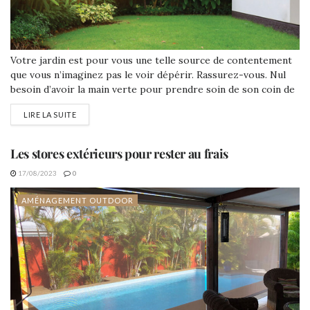
Votre jardin est pour vous une telle source de contentement
que vous n’imaginez pas le voir dépérir. Rassurez-vous. Nul
besoin d’avoir la main verte pour prendre soin de son coin de
bonheur. Une bonne organisation, des produits de qualité, et
LIRE LA SUITE
le tour est joué !
Les stores extérieurs pour rester au frais
17/08/2023
0
AMÉNAGEMENT OUTDOOR