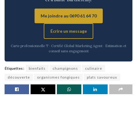
Me joindre au 0690 61 64 70
Écrire un message
Carte professionnelle T · Certifié Global Marketing Agent · Estimation et
conseil sans engagement
Étiquettes :
bienfaits
champignons
culinaire
découverte
organismes fongiques
plats savoureux