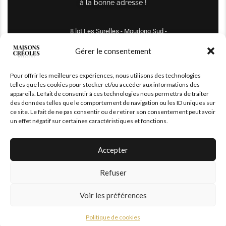
à la bonne adresse !
8 lot Les Surelles - Moudong Sud -
97122 Baie-Mahault
Gérer le consentement
Tél : +590 690 61 64 70
Pour offrir les meilleures expériences, nous utilisons des technologies
maisonscreoles.immo@gmail.com
telles que les cookies pour stocker et/ou accéder aux informations des
appareils. Le fait de consentir à ces technologies nous permettra de traiter
des données telles que le comportement de navigation ou les ID uniques sur
ce site. Le fait de ne pas consentir ou de retirer son consentement peut avoir
un effet négatif sur certaines caractéristiques et fonctions.
Accepter
Refuser
© 2026 – All Right Reserved. Designed and Developed by
MaisonCréoles
Voir les préférences
Politique de cookies
|
Mentions légales
Politique de cookies