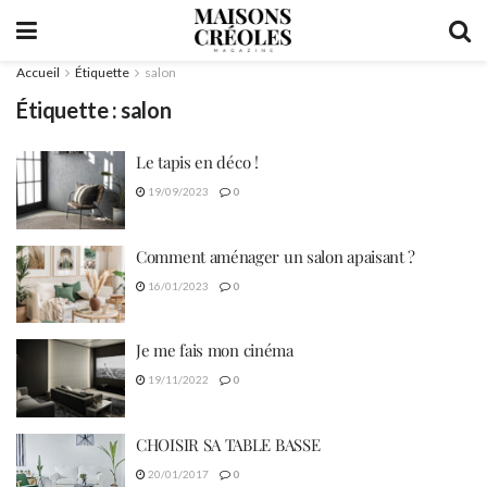
Accueil
Étiquette
salon
Étiquette :
salon
Le tapis en déco !
19/09/2023
0
Comment aménager un salon apaisant ?
16/01/2023
0
Je me fais mon cinéma
19/11/2022
0
CHOISIR SA TABLE BASSE
20/01/2017
0