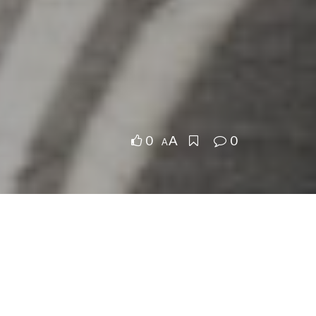
0
0
A
A