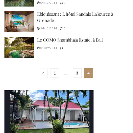
09/12/2014
0
Eblouissant : L’hôtel Sandals LaSource à
Grenade
24/10/2014
0
Le COMO Shambhala Estate, à Bali
01/09/2014
0
1
…
3
4