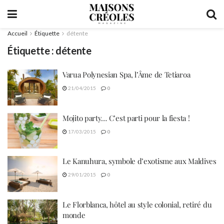
Accueil
Étiquette
détente
Étiquette :
détente
Varua Polynesian Spa, l’Âme de Tetiaroa
21/04/2015
0
Mojito party… C’est parti pour la fiesta !
17/03/2015
0
Le Kanuhura, symbole d’exotisme aux Maldives
29/01/2015
0
Le Florblanca, hôtel au style colonial, retiré du
monde