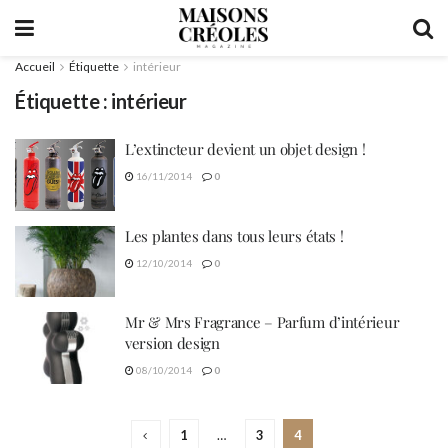
Accueil
Étiquette
intérieur
Étiquette :
intérieur
L’extincteur devient un objet design !
16/11/2014
0
Les plantes dans tous leurs états !
12/10/2014
0
Mr & Mrs Fragrance – Parfum d’intérieur
version design
08/10/2014
0
1
…
3
4