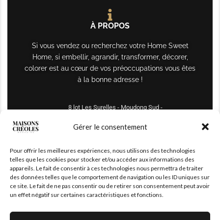
À PROPOS
Si vous vendez ou recherchez votre Home Sweet
Home, si embellir, agrandir, transformer, décorer,
colorer est au cœur de vos préoccupations vous êtes
à la bonne adresse !
8 lot Les Surelles - Moudong Sud -
97122 Baie-Mahault
Gérer le consentement
Tél : +590 690 61 64 70
Pour offrir les meilleures expériences, nous utilisons des technologies
maisonscreoles.immo@gmail.com
telles que les cookies pour stocker et/ou accéder aux informations des
appareils. Le fait de consentir à ces technologies nous permettra de traiter
des données telles que le comportement de navigation ou les ID uniques sur
ce site. Le fait de ne pas consentir ou de retirer son consentement peut avoir
un effet négatif sur certaines caractéristiques et fonctions.