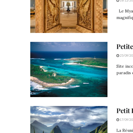
16/12/20
Le Myan
magnifiq
Petit
25/09/20
Site inc
paradis 
Petit
17/09/20
La Réuni