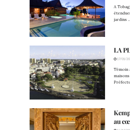
A Tobago
étendues
jardins ..
LA P
17/01/20
Témoin a
maisons 
Préfectu
Kempi
au c