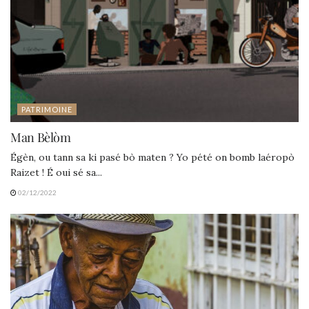
PATRIMOINE
Man Bèlòm
Égèn, ou tann sa ki pasé bò maten ? Yo pété on bomb laéropò
Raizet ! É oui sé sa...
02/12/2022