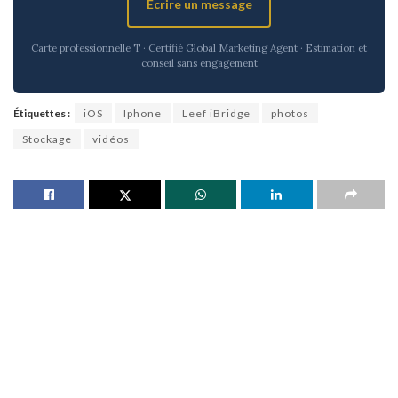
Écrire un message
Carte professionnelle T · Certifié Global Marketing Agent · Estimation et
conseil sans engagement
Étiquettes :
iOS
Iphone
Leef iBridge
photos
Stockage
vidéos