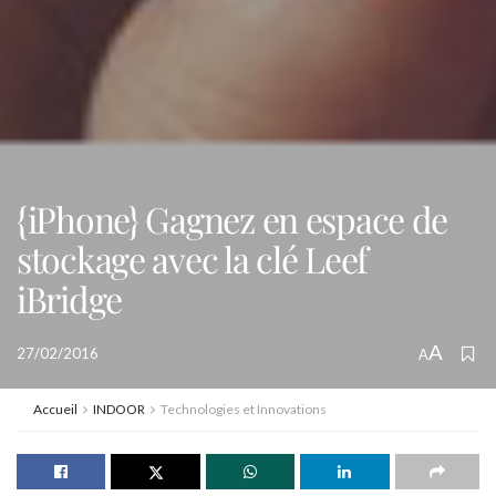
{iPhone} Gagnez en espace de
stockage avec la clé Leef
iBridge
A
27/02/2016
A
Accueil
INDOOR
Technologies et Innovations