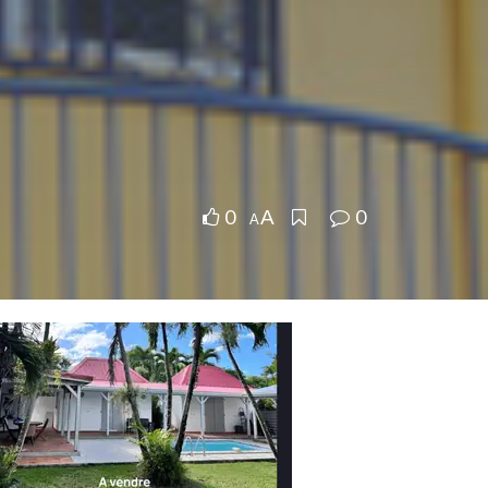
0
0
A
A