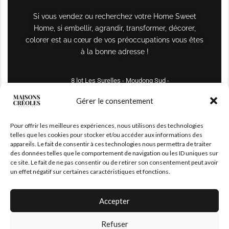
Si vous vendez ou recherchez votre Home Sweet
Home, si embellir, agrandir, transformer, décorer,
colorer est au cœur de vos préoccupations vous êtes
à la bonne adresse !
8 lot Les Surelles - Moudong Sud -
97122 Baie-Mahault
Gérer le consentement
Tél : +590 690 61 64 70
Pour offrir les meilleures expériences, nous utilisons des technologies
maisonscreoles.immo@gmail.com
telles que les cookies pour stocker et/ou accéder aux informations des
appareils. Le fait de consentir à ces technologies nous permettra de traiter
des données telles que le comportement de navigation ou les ID uniques sur
ce site. Le fait de ne pas consentir ou de retirer son consentement peut avoir
un effet négatif sur certaines caractéristiques et fonctions.
Accepter
Refuser