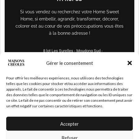
Si vous vendez ou recherchez votre Home Sweet
Home, si embellir, agrandir, transformer, décorer,
colorer est au cœur de vos préoccupations vous êtes
à la bonne adresse !
8 lot Les Surelles - Moudong Sud -
97122 Baie-Mahault
Gérer le consentement
Tél : +590 690 61 64 70
Pour offrir les meilleures expériences, nous utilisons des technologies
maisonscreoles.immo@gmail.com
telles que les cookies pour stocker et/ou accéder aux informations des
appareils. Le fait de consentir à ces technologies nous permettra de traiter
des données telles que le comportement de navigation ou les ID uniques sur
ce site. Le fait de ne pas consentir ou de retirer son consentement peut avoir
un effet négatif sur certaines caractéristiques et fonctions.
Accepter
Refuser