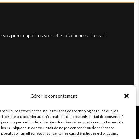
e vos préoccupations vous êtes à la bonne adresse !
Gérer le consentement
es meilleures expériences, nous utilisons des technologies telles que les
stocker et/ou accéder aux informations des appareils. Le fait de consentir à
gies nous permettra de traiter des données telles que le comportement de
 les ID uniques sur ce site. Le fait de ne pas consentir ou de retirer son
peut avoir un effet négatif sur certaines caractéristiques et fonctions.