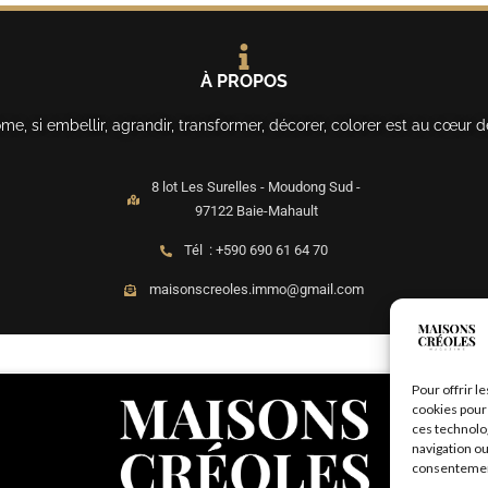
À PROPOS
, si embellir, agrandir, transformer, décorer, colorer est au cœur d
8 lot Les Surelles - Moudong Sud -
97122 Baie-Mahault
Tél : +590 690 61 64 70
maisonscreoles.immo@gmail.com
Pour offrir l
cookies pour 
ces technolo
navigation ou
consentement 