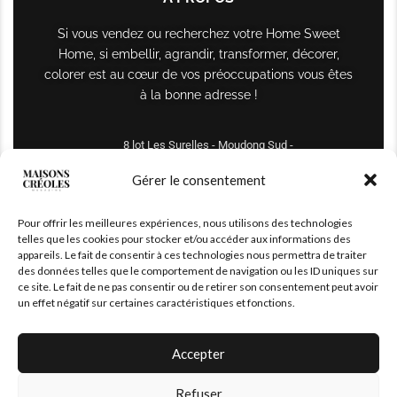
Si vous vendez ou recherchez votre Home Sweet
Home, si embellir, agrandir, transformer, décorer,
colorer est au cœur de vos préoccupations vous êtes
à la bonne adresse !
8 lot Les Surelles - Moudong Sud -
97122 Baie-Mahault
Gérer le consentement
Tél : +590 690 61 64 70
Pour offrir les meilleures expériences, nous utilisons des technologies
maisonscreoles.immo@gmail.com
telles que les cookies pour stocker et/ou accéder aux informations des
appareils. Le fait de consentir à ces technologies nous permettra de traiter
des données telles que le comportement de navigation ou les ID uniques sur
ce site. Le fait de ne pas consentir ou de retirer son consentement peut avoir
un effet négatif sur certaines caractéristiques et fonctions.
Accepter
Refuser