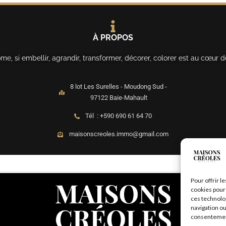
À PROPOS
, si embellir, agrandir, transformer, décorer, colorer est au cœur d
8 lot Les Surelles - Moudong Sud -
97122 Baie-Mahault
Tél : +590 690 61 64 70
maisonscreoles.immo@gmail.com
Pour offrir l
cookies pour 
ces technolo
navigation ou
consentement 