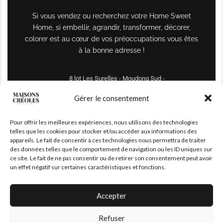
Si vous vendez ou recherchez votre Home Sweet
Home, si embellir, agrandir, transformer, décorer,
colorer est au cœur de vos préoccupations vous êtes
à la bonne adresse !
8 lot Les Surelles - Moudong Sud -
97122 Baie-Mahault
Gérer le consentement
Tél : +590 690 61 64 70
Pour offrir les meilleures expériences, nous utilisons des technologies
maisonscreoles.immo@gmail.com
telles que les cookies pour stocker et/ou accéder aux informations des
appareils. Le fait de consentir à ces technologies nous permettra de traiter
des données telles que le comportement de navigation ou les ID uniques sur
ce site. Le fait de ne pas consentir ou de retirer son consentement peut avoir
un effet négatif sur certaines caractéristiques et fonctions.
Accepter
Refuser