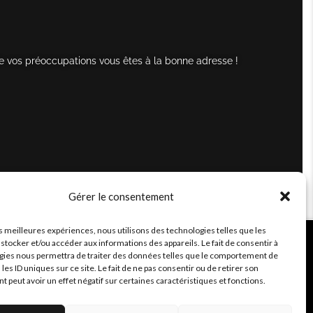
e vos préoccupations vous êtes à la bonne adresse !
Gérer le consentement
es meilleures expériences, nous utilisons des technologies telles que les
stocker et/ou accéder aux informations des appareils. Le fait de consentir à
gies nous permettra de traiter des données telles que le comportement de
 les ID uniques sur ce site. Le fait de ne pas consentir ou de retirer son
peut avoir un effet négatif sur certaines caractéristiques et fonctions.