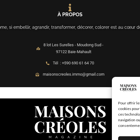
À PROPOS
, si embellir, agrandir, transformer, décorer, colorer est au cœur d
8 lot Les Surelles - Moudong Sud -
97122 Baie-Mahault
Tél : +590 690 61 64 70
maisonscreoles.immo@gmail.com
Pour offrir l
cookies pour 
ces technolo
navigation ou
consentement 