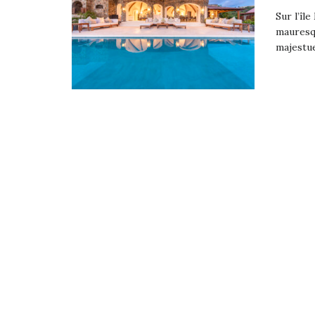
Sur l’îl
mauresqu
majestue