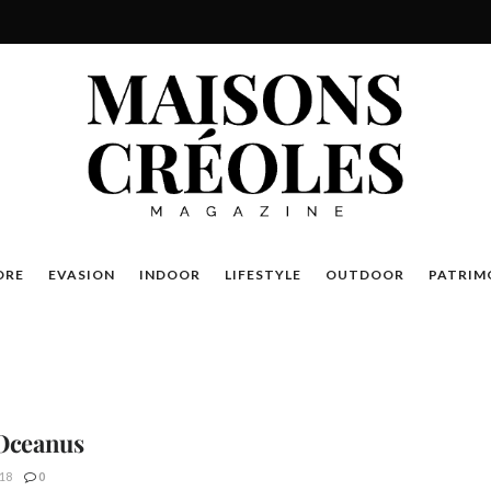
DRE
EVASION
INDOOR
LIFESTYLE
OUTDOOR
PATRIM
 Oceanus
18
0