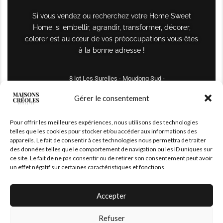
Si vous vendez ou recherchez votre Home Sweet
Home, si embellir, agrandir, transformer, décorer,
colorer est au cœur de vos préoccupations vous êtes
à la bonne adresse !
8 lot Les Surelles - Moudong Sud -
97122 Baie-Mahault
Gérer le consentement
Tél : +590 690 61 64 70
Pour offrir les meilleures expériences, nous utilisons des technologies
maisonscreoles.immo@gmail.com
telles que les cookies pour stocker et/ou accéder aux informations des
appareils. Le fait de consentir à ces technologies nous permettra de traiter
des données telles que le comportement de navigation ou les ID uniques sur
ce site. Le fait de ne pas consentir ou de retirer son consentement peut avoir
un effet négatif sur certaines caractéristiques et fonctions.
Accepter
Refuser