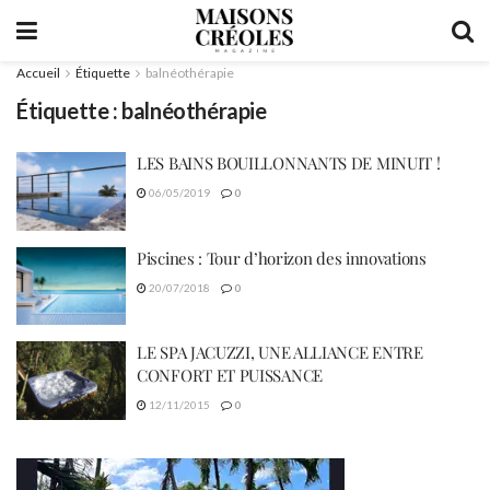
Accueil
Étiquette
balnéothérapie
Étiquette :
balnéothérapie
LES BAINS BOUILLONNANTS DE MINUIT !
06/05/2019
0
Piscines : Tour d’horizon des innovations
20/07/2018
0
LE SPA JACUZZI, UNE ALLIANCE ENTRE
CONFORT ET PUISSANCE
12/11/2015
0