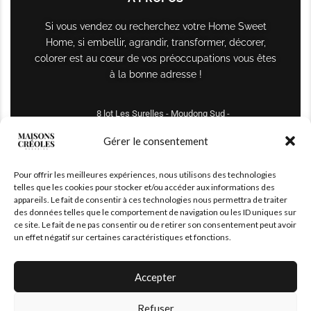
Si vous vendez ou recherchez votre Home Sweet
Home, si embellir, agrandir, transformer, décorer,
colorer est au cœur de vos préoccupations vous êtes
à la bonne adresse !
8 lot Les Surelles - Moudong Sud -
97122 Baie-Mahault
Gérer le consentement
Tél : +590 690 61 64 70
Pour offrir les meilleures expériences, nous utilisons des technologies
maisonscreoles.immo@gmail.com
telles que les cookies pour stocker et/ou accéder aux informations des
appareils. Le fait de consentir à ces technologies nous permettra de traiter
des données telles que le comportement de navigation ou les ID uniques sur
ce site. Le fait de ne pas consentir ou de retirer son consentement peut avoir
un effet négatif sur certaines caractéristiques et fonctions.
Accepter
Refuser