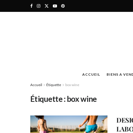
ACCUEIL
BIENS A VEN
Accueil
Étiquette
box wine
Étiquette :
box wine
DESI
LAB