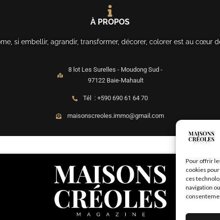
À PROPOS
, si embellir, agrandir, transformer, décorer, colorer est au cœur d
8 lot Les Surelles - Moudong Sud -
97122 Baie-Mahault
Tél : +590 690 61 64 70
maisonscreoles.immo@gmail.com
Pour offrir l
cookies pour 
ces technolo
navigation ou
consentement 