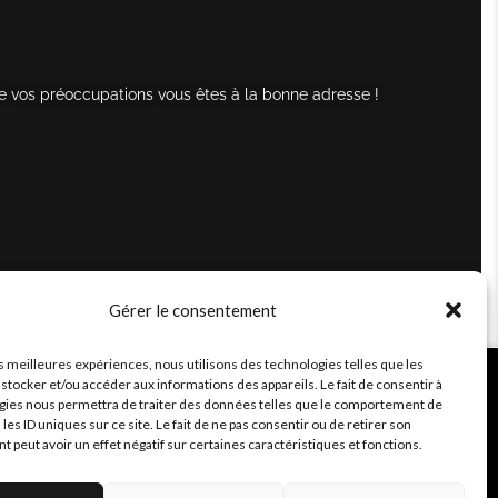
e vos préoccupations vous êtes à la bonne adresse !
Gérer le consentement
es meilleures expériences, nous utilisons des technologies telles que les
stocker et/ou accéder aux informations des appareils. Le fait de consentir à
gies nous permettra de traiter des données telles que le comportement de
 les ID uniques sur ce site. Le fait de ne pas consentir ou de retirer son
peut avoir un effet négatif sur certaines caractéristiques et fonctions.