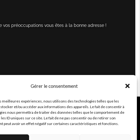
e vos préoccupations vous êtes à la bonne adresse !
Gérer le consentement
es meilleures expériences, nous utilisons des technologies telles que les
stocker et/ou accéder aux informations des appareils. Le fait de consentir à
gies nous permettra de traiter des données telles que le comportement de
 les ID uniques sur ce site. Le fait de ne pas consentir ou de retirer son
peut avoir un effet négatif sur certaines caractéristiques et fonctions.