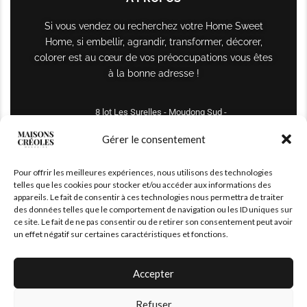
Si vous vendez ou recherchez votre Home Sweet
Home, si embellir, agrandir, transformer, décorer,
colorer est au cœur de vos préoccupations vous êtes
à la bonne adresse !
8 lot Les Surelles - Moudong Sud -
97122 Baie-Mahault
Gérer le consentement
Tél : +590 690 61 64 70
Pour offrir les meilleures expériences, nous utilisons des technologies
maisonscreoles.immo@gmail.com
telles que les cookies pour stocker et/ou accéder aux informations des
appareils. Le fait de consentir à ces technologies nous permettra de traiter
des données telles que le comportement de navigation ou les ID uniques sur
ce site. Le fait de ne pas consentir ou de retirer son consentement peut avoir
un effet négatif sur certaines caractéristiques et fonctions.
Accepter
Refuser