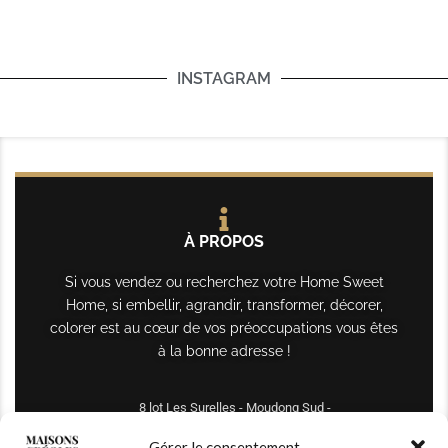
INSTAGRAM
À PROPOS
Si vous vendez ou recherchez votre Home Sweet
Home, si embellir, agrandir, transformer, décorer,
colorer est au cœur de vos préoccupations vous êtes
à la bonne adresse !
8 lot Les Surelles - Moudong Sud -
97122 Baie-Mahault
Gérer le consentement