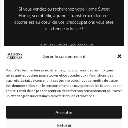
Si vous vendez ou recherchez votre Home Sweet
Home, si embellir, agrandir, transformer, décorer,
colorer est au cœur de vos préoccupations vous êtes
à la bonne adresse !
8 lot Les Surelles - Moudong Sud -
97122 Baie-Mahault
Gérer le consentement
Tél : +590 690 61 64 70
Pour offrir les meilleures expériences, nous utilisons des technologies
maisonscreoles.immo@gmail.com
telles que les cookies pour stocker et/ou accéder aux informations des
appareils. Le fait de consentir à ces technologies nous permettra de traiter
des données telles que le comportement de navigation ou les ID uniques sur
ce site. Le fait de ne pas consentir ou de retirer son consentement peut avoir
un effet négatif sur certaines caractéristiques et fonctions.
Accepter
Refuser