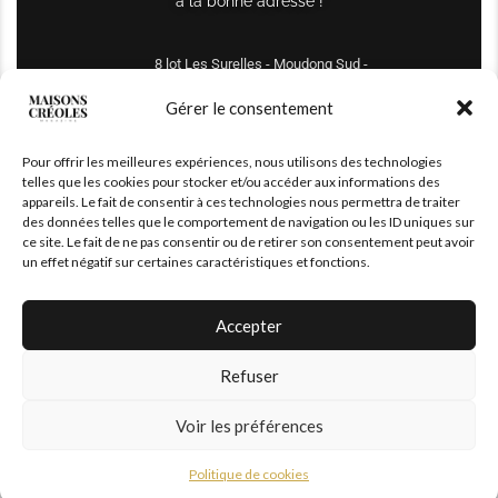
à la bonne adresse !
8 lot Les Surelles - Moudong Sud -
97122 Baie-Mahault
Gérer le consentement
Tél : +590 690 61 64 70
Pour offrir les meilleures expériences, nous utilisons des technologies
maisonscreoles.immo@gmail.com
telles que les cookies pour stocker et/ou accéder aux informations des
appareils. Le fait de consentir à ces technologies nous permettra de traiter
des données telles que le comportement de navigation ou les ID uniques sur
ce site. Le fait de ne pas consentir ou de retirer son consentement peut avoir
un effet négatif sur certaines caractéristiques et fonctions.
Accepter
Refuser
© 2026 – All Right Reserved. Designed and Developed by
MaisonCréoles
Voir les préférences
Politique de cookies
|
Mentions légales
Politique de cookies