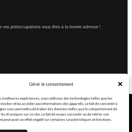
e vos préoccupations vous êtes à la bonne adresse !
Gérer le consentement
es meilleures expériences, nous utilisons des technologies telles que les
stocker et/ou accéder aux informations des appareils. Le fait de consentir à
gies nous permettra de traiter des données telles que le comportement de
 les ID uniques sur ce site. Le fait de ne pas consentir ou de retirer son
peut avoir un effet négatif sur certaines caractéristiques et fonctions.