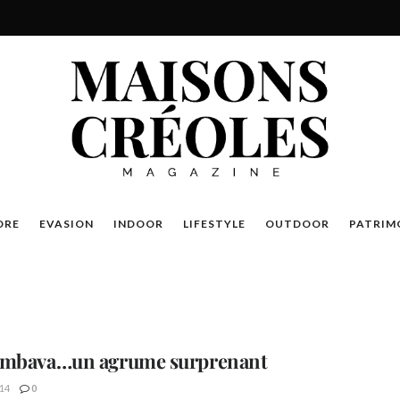
DRE
EVASION
INDOOR
LIFESTYLE
OUTDOOR
PATRIM
ombava…un agrume surprenant
14
0