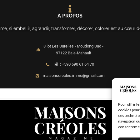
À PROPOS
, si embellir, agrandir, transformer, décorer, colorer est au cœur d
8 lot Les Surelles - Moudong Sud -
97122 Baie-Mahault
Tél : +590 690 61 64 70
maisonscreoles.immo@gmail.com
Pour offrir l
cookies pour 
ces technolo
navigation ou
consentement 