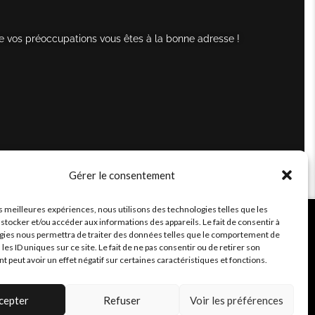
e vos préoccupations vous êtes à la bonne adresse !
Gérer le consentement
es meilleures expériences, nous utilisons des technologies telles que les
stocker et/ou accéder aux informations des appareils. Le fait de consentir à
gies nous permettra de traiter des données telles que le comportement de
 les ID uniques sur ce site. Le fait de ne pas consentir ou de retirer son
peut avoir un effet négatif sur certaines caractéristiques et fonctions.
cepter
Refuser
Voir les préférences