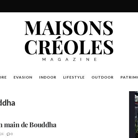
DRE
EVASION
INDOOR
LIFESTYLE
OUTDOOR
PATRIM
ddha
n main de Bouddha
24
0