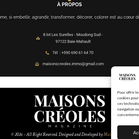
À PROPOS
, si embellir, agrandir, transformer, décorer, colorer est au cœur d
8 lot Les Surelles - Moudong Sud -
97122 Baie-Mahault
Tél : +590 690 61 64 70
maisonscreoles.immo@gmail.com
Pour offrir l
cookies pour 
ces technolo
navigation ou
consentement 
Ac
© 2026 – All Right Reserved. Designed and Developed by
MaisonCréoles