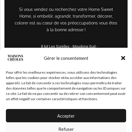
Si vous vendez ou recherchez votre Home Sweet
Home, si embellir, agrandir, transformer, décorer,
colorer est au cœur de vos préoccupations vous êtes
à la bonne adresse !
8 lot Les Surelles - Moudong Sud -
97122 Baie-Mahault
Gérer le consentement
Tél : +590 690 61 64 70
Pour offrir les meilleures expériences, nous utilisons des technologies
maisonscreoles.immo@gmail.com
telles que les cookies pour stocker et/ou accéder aux informations des
appareils. Le fait de consentir à ces technologies nous permettra de traiter
des données telles que le comportement de navigation ou les ID uniques sur
ce site. Le fait de ne pas consentir ou de retirer son consentement peut avoir
un effet négatif sur certaines caractéristiques et fonctions.
Accepter
Refuser