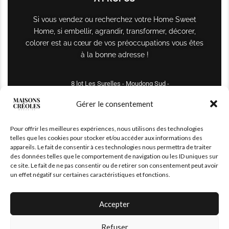
Si vous vendez ou recherchez votre Home Sweet
Home, si embellir, agrandir, transformer, décorer,
colorer est au cœur de vos préoccupations vous êtes
à la bonne adresse !
8 lot Les Surelles - Moudong Sud -
97122 Baie-Mahault
Gérer le consentement
Tél : +590 690 61 64 70
Pour offrir les meilleures expériences, nous utilisons des technologies
maisonscreoles.immo@gmail.com
telles que les cookies pour stocker et/ou accéder aux informations des
appareils. Le fait de consentir à ces technologies nous permettra de traiter
des données telles que le comportement de navigation ou les ID uniques sur
ce site. Le fait de ne pas consentir ou de retirer son consentement peut avoir
un effet négatif sur certaines caractéristiques et fonctions.
Accepter
Refuser