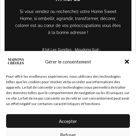
Si vous vendez ou recherchez votre Home Sweet
Home, si embellir, agrandir, transformer, décorer,
colorer est au cœur de vos préoccupations vous êtes
à la bonne adresse !
8 lot Les Surelles - Moudong Sud -
97122 Baie-Mahault
Gérer le consentement
Tél : +590 690 61 64 70
Pour offrir les meilleures expériences, nous utilisons des technologies
maisonscreoles.immo@gmail.com
telles que les cookies pour stocker et/ou accéder aux informations des
appareils. Le fait de consentir à ces technologies nous permettra de traiter
des données telles que le comportement de navigation ou les ID uniques sur
ce site. Le fait de ne pas consentir ou de retirer son consentement peut avoir
un effet négatif sur certaines caractéristiques et fonctions.
Accepter
Refuser