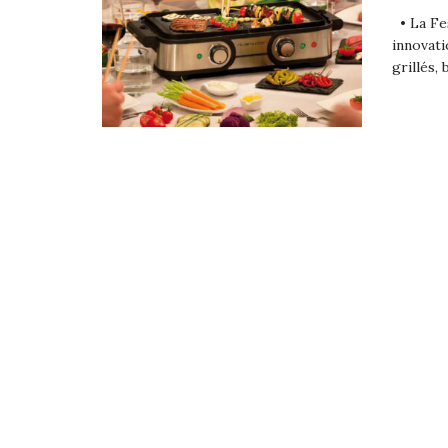
• La Fes
innovat
grillés, 