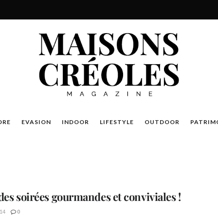
DRE
EVASION
INDOOR
LIFESTYLE
OUTDOOR
PATRIM
des soirées gourmandes et conviviales !
14
0