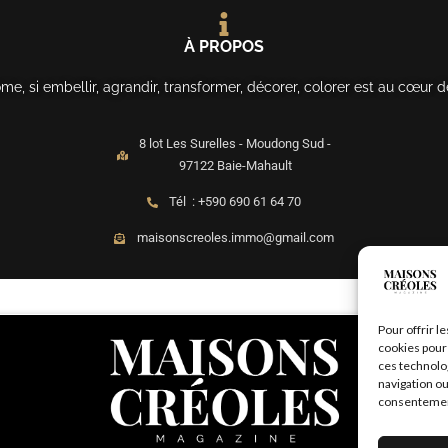
À PROPOS
, si embellir, agrandir, transformer, décorer, colorer est au cœur d
8 lot Les Surelles - Moudong Sud -
97122 Baie-Mahault
Tél : +590 690 61 64 70
maisonscreoles.immo@gmail.com
Pour offrir l
cookies pour 
ces technolo
navigation ou
consentement 