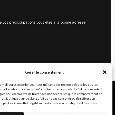
e vos préoccupations vous êtes à la bonne adresse !
Gérer le consentement
es meilleures expériences, nous utilisons des technologies telles que les
stocker et/ou accéder aux informations des appareils. Le fait de consentir à
gies nous permettra de traiter des données telles que le comportement de
 les ID uniques sur ce site. Le fait de ne pas consentir ou de retirer son
peut avoir un effet négatif sur certaines caractéristiques et fonctions.