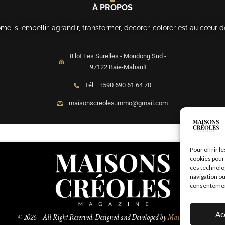
À PROPOS
, si embellir, agrandir, transformer, décorer, colorer est au cœur d
8 lot Les Surelles - Moudong Sud -
97122 Baie-Mahault
Tél : +590 690 61 64 70
maisonscreoles.immo@gmail.com
Pour offrir l
cookies pour 
ces technolo
navigation ou
consentement 
Ac
© 2026 – All Right Reserved. Designed and Developed by
MaisonCréoles