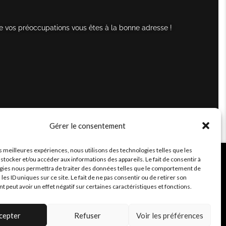
e vos préoccupations vous êtes à la bonne adresse !
Gérer le consentement
es meilleures expériences, nous utilisons des technologies telles que les
stocker et/ou accéder aux informations des appareils. Le fait de consentir à
gies nous permettra de traiter des données telles que le comportement de
 les ID uniques sur ce site. Le fait de ne pas consentir ou de retirer son
peut avoir un effet négatif sur certaines caractéristiques et fonctions.
cepter
Refuser
Voir les préférences