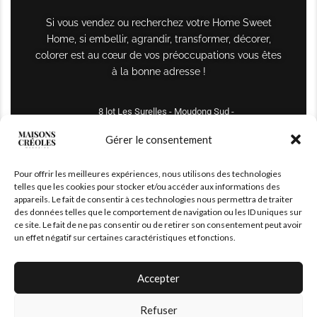
Si vous vendez ou recherchez votre Home Sweet
Home, si embellir, agrandir, transformer, décorer,
colorer est au cœur de vos préoccupations vous êtes
à la bonne adresse !
8 lot Les Surelles - Moudong Sud -
97122 Baie-Mahault
Gérer le consentement
Tél : +590 690 61 64 70
Pour offrir les meilleures expériences, nous utilisons des technologies
maisonscreoles.immo@gmail.com
telles que les cookies pour stocker et/ou accéder aux informations des
appareils. Le fait de consentir à ces technologies nous permettra de traiter
des données telles que le comportement de navigation ou les ID uniques sur
ce site. Le fait de ne pas consentir ou de retirer son consentement peut avoir
un effet négatif sur certaines caractéristiques et fonctions.
Accepter
Refuser