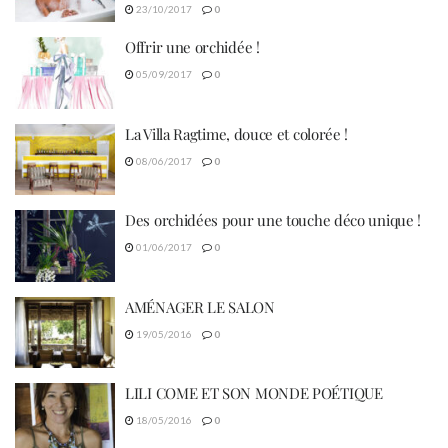
23/10/2017
0
Offrir une orchidée !
05/09/2017
0
La Villa Ragtime, douce et colorée !
08/06/2017
0
Des orchidées pour une touche déco unique !
01/06/2017
0
AMÉNAGER LE SALON
19/05/2016
0
LILI COME ET SON MONDE POÉTIQUE
18/05/2016
0