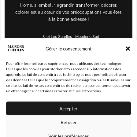
Home, si embellir, agrandir, transformer, décorer,
colorer est au cœur de vos préoccupations vous êtes
à la bonne adresse !
8 lot Les Surelles - Moudong Sud -
97122 Baie-Mahault
Gérer le consentement
Tél : +590 690 61 64 70
Pour offrir les meilleures expériences, nous utilisons des technologies
maisonscreoles.immo@gmail.com
telles que les cookies pour stocker et/ou accéder aux informations des
appareils. Le fait de consentir à ces technologies nous permettra de traiter
des données telles que le comportement de navigation ou les ID uniques sur
ce site. Le fait de ne pas consentir ou de retirer son consentement peut avoir
un effet négatif sur certaines caractéristiques et fonctions.
Accepter
Refuser
© 2026 – All Right Reserved. Designed and Developed by
MaisonCréoles
Voir les préférences