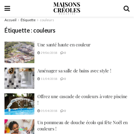
Accueil
Étiquette
couleurs
Étiquette :
couleurs
Une santé haute en couleur
29/06/2018
0
Aménager sa salle de bains avec style !
11/04/2018
0
Offrez une cascade de couleurs à votre piscine
!
05/04/2018
0
Un pommeau de douche écolo qui fête Noël en
couleurs !