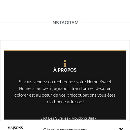
INSTAGRAM
À PROPOS
Si vous vendez ou recherchez votre Home Sweet
Home, si embellir, agrandir, transformer, décorer,
colorer est au cœur de vos préoccupations vous êtes
à la bonne adresse !
8 lot Les Surelles - Moudong Sud -
97122 Baie-Mahault
Gérer le consentement