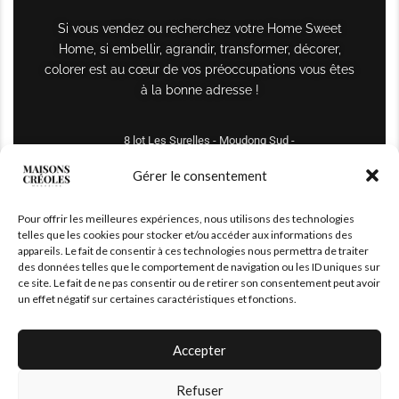
Si vous vendez ou recherchez votre Home Sweet
Home, si embellir, agrandir, transformer, décorer,
colorer est au cœur de vos préoccupations vous êtes
à la bonne adresse !
8 lot Les Surelles - Moudong Sud -
97122 Baie-Mahault
Gérer le consentement
Tél : +590 690 61 64 70
Pour offrir les meilleures expériences, nous utilisons des technologies
maisonscreoles.immo@gmail.com
telles que les cookies pour stocker et/ou accéder aux informations des
appareils. Le fait de consentir à ces technologies nous permettra de traiter
des données telles que le comportement de navigation ou les ID uniques sur
ce site. Le fait de ne pas consentir ou de retirer son consentement peut avoir
un effet négatif sur certaines caractéristiques et fonctions.
Accepter
Refuser