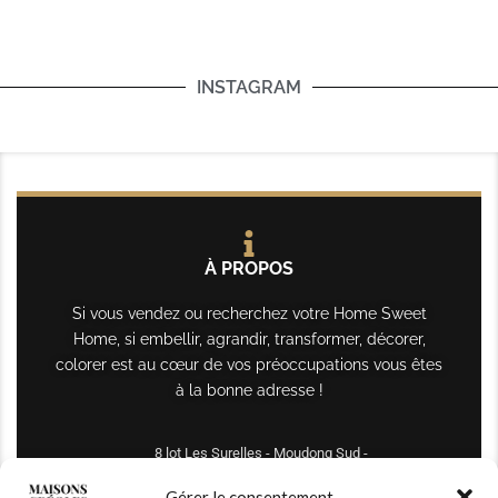
INSTAGRAM
À PROPOS
Si vous vendez ou recherchez votre Home Sweet
Home, si embellir, agrandir, transformer, décorer,
colorer est au cœur de vos préoccupations vous êtes
à la bonne adresse !
8 lot Les Surelles - Moudong Sud -
97122 Baie-Mahault
Gérer le consentement