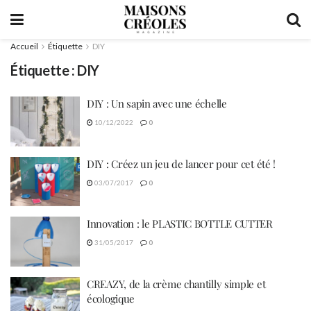
Accueil
Étiquette
DIY
Étiquette :
DIY
DIY : Un sapin avec une échelle
10/12/2022
0
DIY : Créez un jeu de lancer pour cet été !
03/07/2017
0
Innovation : le PLASTIC BOTTLE CUTTER
31/05/2017
0
CREAZY, de la crème chantilly simple et
écologique