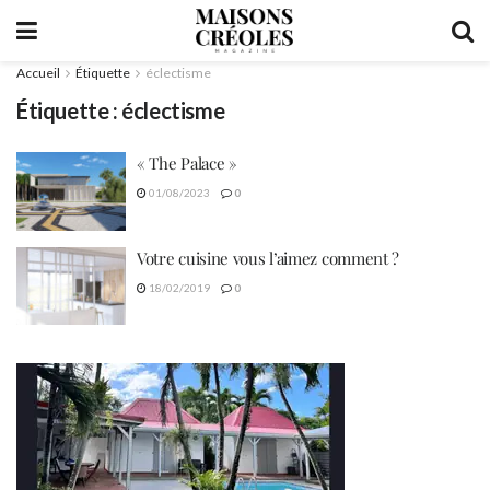
Accueil
Étiquette
éclectisme
Étiquette :
éclectisme
« The Palace »
01/08/2023
0
Votre cuisine vous l’aimez comment ?
18/02/2019
0