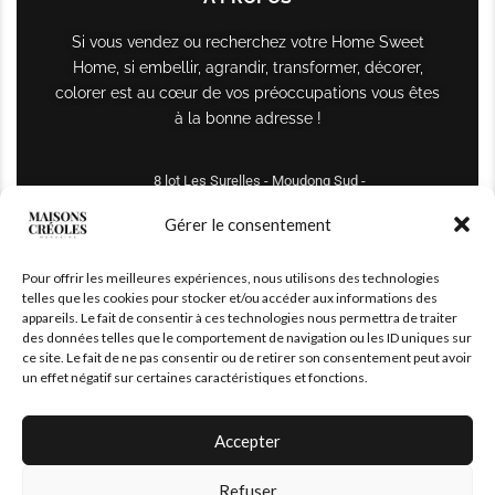
Si vous vendez ou recherchez votre Home Sweet
Home, si embellir, agrandir, transformer, décorer,
colorer est au cœur de vos préoccupations vous êtes
à la bonne adresse !
8 lot Les Surelles - Moudong Sud -
97122 Baie-Mahault
Gérer le consentement
Tél : +590 690 61 64 70
Pour offrir les meilleures expériences, nous utilisons des technologies
maisonscreoles.immo@gmail.com
telles que les cookies pour stocker et/ou accéder aux informations des
appareils. Le fait de consentir à ces technologies nous permettra de traiter
des données telles que le comportement de navigation ou les ID uniques sur
ce site. Le fait de ne pas consentir ou de retirer son consentement peut avoir
un effet négatif sur certaines caractéristiques et fonctions.
Accepter
Refuser