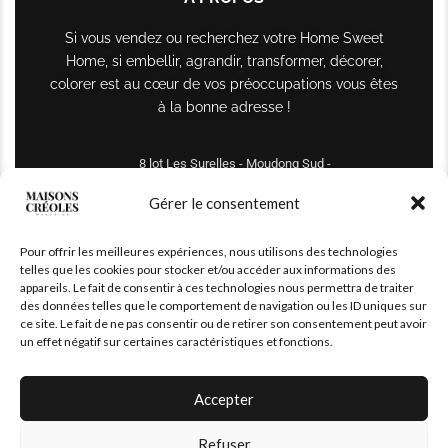
Si vous vendez ou recherchez votre Home Sweet
Home, si embellir, agrandir, transformer, décorer,
colorer est au cœur de vos préoccupations vous êtes
à la bonne adresse !
8 lot Les Surelles - Moudong Sud -
97122 Baie-Mahault
Gérer le consentement
Tél : +590 690 61 64 70
Pour offrir les meilleures expériences, nous utilisons des technologies
maisonscreoles.immo@gmail.com
telles que les cookies pour stocker et/ou accéder aux informations des
appareils. Le fait de consentir à ces technologies nous permettra de traiter
des données telles que le comportement de navigation ou les ID uniques sur
ce site. Le fait de ne pas consentir ou de retirer son consentement peut avoir
un effet négatif sur certaines caractéristiques et fonctions.
Accepter
Refuser