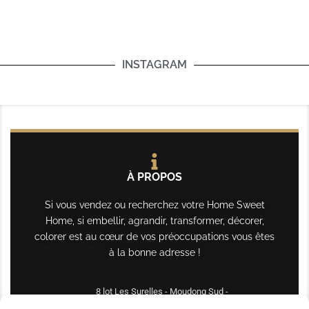
INSTAGRAM
À PROPOS
Si vous vendez ou recherchez votre Home Sweet
Home, si embellir, agrandir, transformer, décorer,
colorer est au cœur de vos préoccupations vous êtes
à la bonne adresse !
8 lot Les Surelles - Moudong Sud -
97122 Baie-Mahault