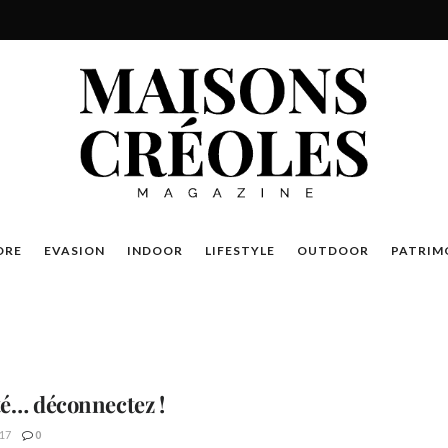
DRE
EVASION
INDOOR
LIFESTYLE
OUTDOOR
PATRIM
té… déconnectez !
17
0