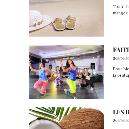
Toute l’
manger, 
FAIT
28/01/20
Pour bie
la prati
LES 
19/08/20