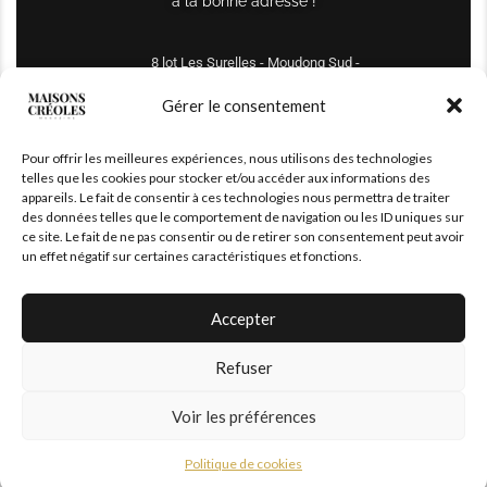
à la bonne adresse !
8 lot Les Surelles - Moudong Sud -
97122 Baie-Mahault
Gérer le consentement
Tél : +590 690 61 64 70
Pour offrir les meilleures expériences, nous utilisons des technologies
maisonscreoles.immo@gmail.com
telles que les cookies pour stocker et/ou accéder aux informations des
appareils. Le fait de consentir à ces technologies nous permettra de traiter
des données telles que le comportement de navigation ou les ID uniques sur
ce site. Le fait de ne pas consentir ou de retirer son consentement peut avoir
un effet négatif sur certaines caractéristiques et fonctions.
Accepter
Refuser
© 2026 – All Right Reserved. Designed and Developed by
MaisonCréoles
Voir les préférences
Politique de cookies
|
Mentions légales
Politique de cookies