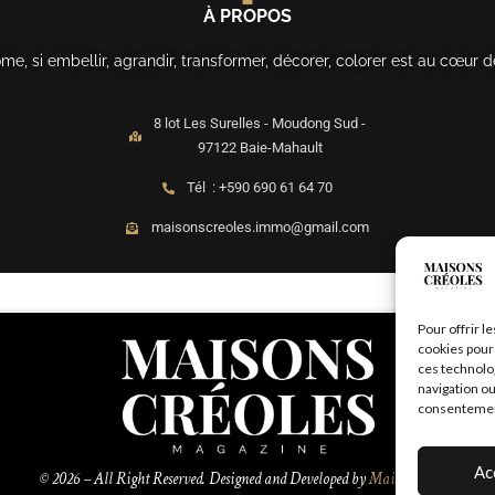
À PROPOS
, si embellir, agrandir, transformer, décorer, colorer est au cœur d
8 lot Les Surelles - Moudong Sud -
97122 Baie-Mahault
Tél : +590 690 61 64 70
maisonscreoles.immo@gmail.com
Pour offrir l
cookies pour 
ces technolo
navigation ou
consentement 
Ac
© 2026 – All Right Reserved. Designed and Developed by
MaisonCréoles