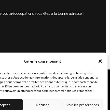
e vos préoccupations vous êtes à la bonne adresse !
Gérer le consentement
es meilleures expériences, nous utilisons des technologies telles que les
stocker et/ou accéder aux informations des appareils. Le fait de consentir à
gies nous permettra de traiter des données telles que le comportement de
 les ID uniques sur ce site. Le fait de ne pas consentir ou de retirer son
peut avoir un effet négatif sur certaines caractéristiques et fonctions.
cepter
Refuser
Voir les préférences