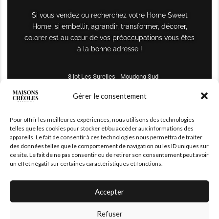
Si vous vendez ou recherchez votre Home Sweet
Home, si embellir, agrandir, transformer, décorer,
colorer est au cœur de vos préoccupations vous êtes
à la bonne adresse !
8 lot Les Surelles - Moudong Sud -
97122 Baie-Mahault
Gérer le consentement
Tél : +590 690 61 64 70
Pour offrir les meilleures expériences, nous utilisons des technologies
maisonscreoles.immo@gmail.com
telles que les cookies pour stocker et/ou accéder aux informations des
appareils. Le fait de consentir à ces technologies nous permettra de traiter
des données telles que le comportement de navigation ou les ID uniques sur
ce site. Le fait de ne pas consentir ou de retirer son consentement peut avoir
un effet négatif sur certaines caractéristiques et fonctions.
Accepter
Refuser