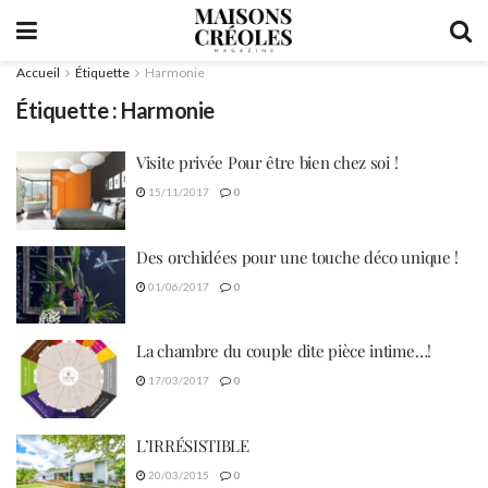
Accueil
Étiquette
Harmonie
Étiquette :
Harmonie
Visite privée Pour être bien chez soi !
15/11/2017
0
Des orchidées pour une touche déco unique !
01/06/2017
0
La chambre du couple dite pièce intime…!
17/03/2017
0
L’IRRÉSISTIBLE
20/03/2015
0